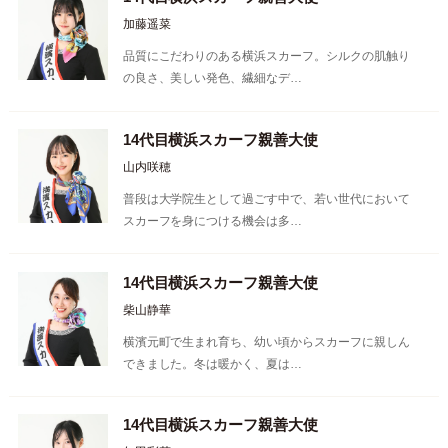
加藤遥菜
品質にこだわりのある横浜スカーフ。シルクの肌触り
の良さ、美しい発色、繊細なデ…
14代目横浜スカーフ親善大使
山内咲穂
普段は大学院生として過ごす中で、若い世代において
スカーフを身につける機会は多…
14代目横浜スカーフ親善大使
柴山静華
横濱元町で生まれ育ち、幼い頃からスカーフに親しん
できました。冬は暖かく、夏は…
14代目横浜スカーフ親善大使