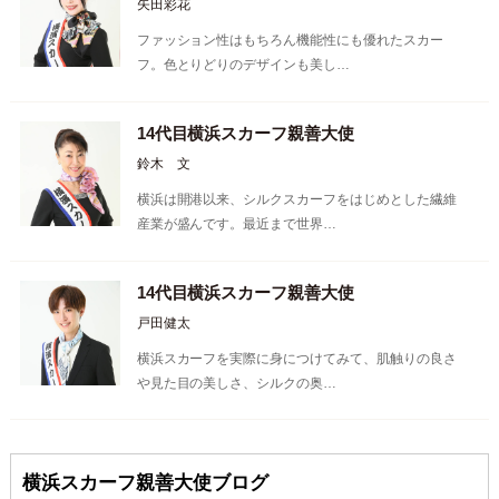
矢田彩花
ファッション性はもちろん機能性にも優れたスカー
フ。色とりどりのデザインも美し…
14代目横浜スカーフ親善大使
鈴木 文
横浜は開港以来、シルクスカーフをはじめとした繊維
産業が盛んです。最近まで世界…
14代目横浜スカーフ親善大使
戸田健太
横浜スカーフを実際に身につけてみて、肌触りの良さ
や見た目の美しさ、シルクの奥…
横浜スカーフ親善大使ブログ