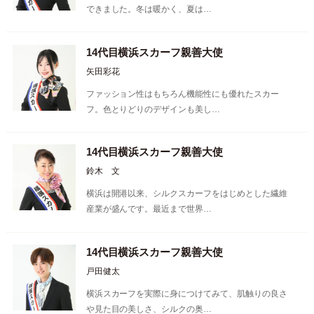
できました。冬は暖かく、夏は…
14代目横浜スカーフ親善大使
矢田彩花
ファッション性はもちろん機能性にも優れたスカー
フ。色とりどりのデザインも美し…
14代目横浜スカーフ親善大使
鈴木 文
横浜は開港以来、シルクスカーフをはじめとした繊維
産業が盛んです。最近まで世界…
14代目横浜スカーフ親善大使
戸田健太
横浜スカーフを実際に身につけてみて、肌触りの良さ
や見た目の美しさ、シルクの奥…