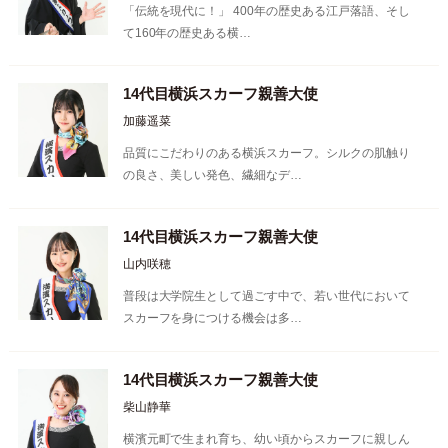
「伝統を現代に！」 400年の歴史ある江戸落語、そし
て160年の歴史ある横…
14代目横浜スカーフ親善大使
加藤遥菜
品質にこだわりのある横浜スカーフ。シルクの肌触り
の良さ、美しい発色、繊細なデ…
14代目横浜スカーフ親善大使
山内咲穂
普段は大学院生として過ごす中で、若い世代において
スカーフを身につける機会は多…
14代目横浜スカーフ親善大使
柴山静華
横濱元町で生まれ育ち、幼い頃からスカーフに親しん