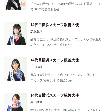
「伝統を現代に！」 400年の歴史ある江戸落語、そし
て160年の歴史ある横…
14代目横浜スカーフ親善大使
加藤遥菜
品質にこだわりのある横浜スカーフ。シルクの肌触り
の良さ、美しい発色、繊細なデ…
14代目横浜スカーフ親善大使
山内咲穂
普段は大学院生として過ごす中で、若い世代において
スカーフを身につける機会は多…
14代目横浜スカーフ親善大使
柴山静華
横濱元町で生まれ育ち、幼い頃からスカーフに親しん