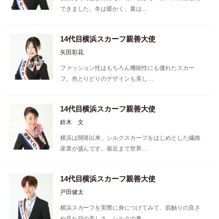
できました。冬は暖かく、夏は…
14代目横浜スカーフ親善大使
矢田彩花
ファッション性はもちろん機能性にも優れたスカー
フ。色とりどりのデザインも美し…
14代目横浜スカーフ親善大使
鈴木 文
横浜は開港以来、シルクスカーフをはじめとした繊維
産業が盛んです。最近まで世界…
14代目横浜スカーフ親善大使
戸田健太
横浜スカーフを実際に身につけてみて、肌触りの良さ
や見た目の美しさ、シルクの奥…