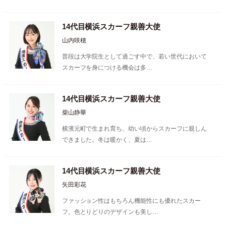
14代目横浜スカーフ親善大使
山内咲穂
普段は大学院生として過ごす中で、若い世代において
スカーフを身につける機会は多…
14代目横浜スカーフ親善大使
柴山静華
横濱元町で生まれ育ち、幼い頃からスカーフに親しん
できました。冬は暖かく、夏は…
14代目横浜スカーフ親善大使
矢田彩花
ファッション性はもちろん機能性にも優れたスカー
フ。色とりどりのデザインも美し…