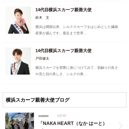
14代目横浜スカーフ親善大使
鈴木 文
横浜は開港以来、シルクスカーフをはじめとした繊維
産業が盛んです。最近まで世界…
14代目横浜スカーフ親善大使
戸田健太
横浜スカーフを実際に身につけてみて、肌触りの良さ
や見た目の美しさ、シルクの奥…
横浜スカーフ親善大使ブログ
NEW!
2026/08/09
「NAKA HEART（なか はーと）