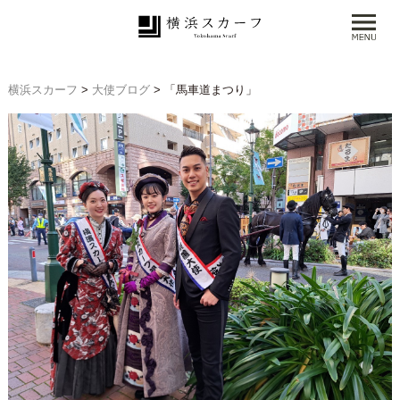
横浜スカーフ
>
大使ブログ
>
「馬車道まつり」