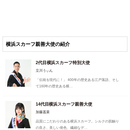
横浜スカーフ親善大使の紹介
2代目横浜スカーフ特別大使
立川うぃん
「伝統を現代に！」 400年の歴史ある江戸落語、そし
て160年の歴史ある横…
14代目横浜スカーフ親善大使
加藤遥菜
品質にこだわりのある横浜スカーフ。シルクの肌触り
の良さ、美しい発色、繊細なデ…