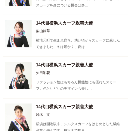
スカーフを身につける機会は多…
14代目横浜スカーフ親善大使
柴山静華
横濱元町で生まれ育ち、幼い頃からスカーフに親しん
できました。冬は暖かく、夏は…
14代目横浜スカーフ親善大使
矢田彩花
ファッション性はもちろん機能性にも優れたスカー
フ。色とりどりのデザインも美し…
14代目横浜スカーフ親善大使
鈴木 文
横浜は開港以来、シルクスカーフをはじめとした繊維
産業が盛んです。最近まで世界…