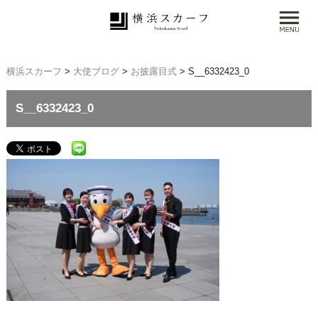
横浜スカーフ
>
大使ブログ
>
お披露目式
>
S__6332423_0
S__6332423_0