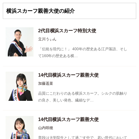
横浜スカーフ親善大使の紹介
2代目横浜スカーフ特別大使
立川うぃん
「伝統を現代に！」 400年の歴史ある江戸落語、そし
て160年の歴史ある横…
14代目横浜スカーフ親善大使
加藤遥菜
品質にこだわりのある横浜スカーフ。シルクの肌触り
の良さ、美しい発色、繊細なデ…
14代目横浜スカーフ親善大使
山内咲穂
普段は大学院生として過ごす中で、若い世代において