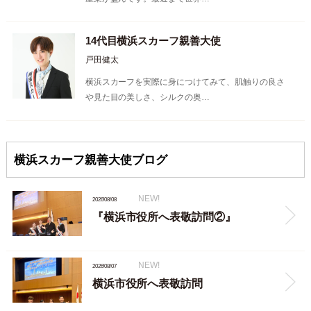
14代目横浜スカーフ親善大使
戸田健太
横浜スカーフを実際に身につけてみて、肌触りの良さ
や見た目の美しさ、シルクの奥…
横浜スカーフ親善大使ブログ
NEW!
2026/08/08
『横浜市役所へ表敬訪問②』
NEW!
2026/08/07
横浜市役所へ表敬訪問