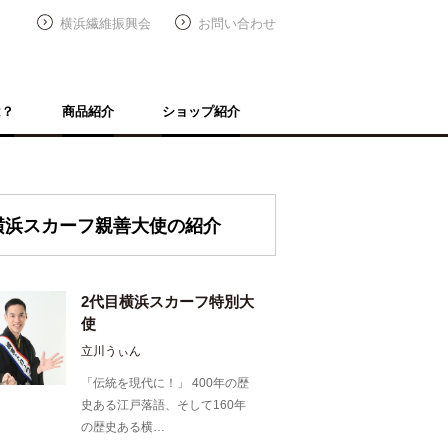
横浜繊維振興会
お問い合わせ
は？
商品紹介
ショップ紹介
横浜スカーフ親善大使の紹介
2代目横浜スカーフ特別大
使
立川うぃん
「伝統を現代に！」 400年の歴
史ある江戸落語、そして160年
の歴史ある横…