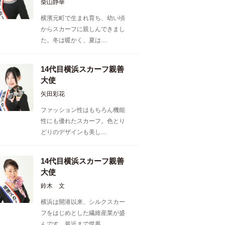
柴山静華
横濱元町で生まれ育ち、幼い頃
からスカーフに親しんできまし
た。冬は暖かく、夏は…
14代目横浜スカーフ親善
大使
矢田彩花
ファッション性はもちろん機能
性にも優れたスカーフ。色とり
どりのデザインも美し…
14代目横浜スカーフ親善
大使
鈴木 文
横浜は開港以来、シルクスカー
フをはじめとした繊維産業が盛
んです。最近まで世界…