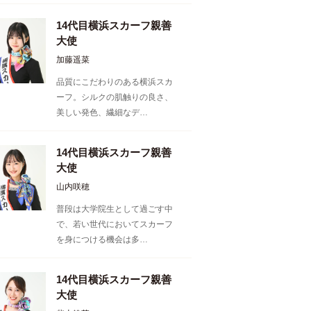
14代目横浜スカーフ親善
大使
加藤遥菜
品質にこだわりのある横浜スカ
ーフ。シルクの肌触りの良さ、
美しい発色、繊細なデ…
14代目横浜スカーフ親善
大使
山内咲穂
普段は大学院生として過ごす中
で、若い世代においてスカーフ
を身につける機会は多…
14代目横浜スカーフ親善
大使