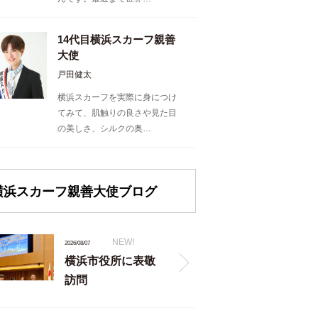
14代目横浜スカーフ親善
大使
戸田健太
横浜スカーフを実際に身につけ
てみて、肌触りの良さや見た目
の美しさ、シルクの奥…
横浜スカーフ親善大使ブログ
NEW!
2026/08/07
横浜市役所に表敬
訪問