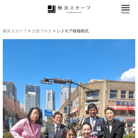
横浜スカーフ
>
大使ブログ
>
シドモア桜植樹式