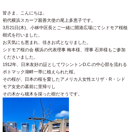
皆さま、こんにちは。
初代横浜スカーフ親善大使の尾上多恵子です。
3月21日(木)、小林中区長とご一緒に開港広場にてシドモア桜植
樹式を行いました。
お天気にも恵まれ、佳きお式となりました。
シドモア桜の会 横浜の代表理事 梅本様、理事 石井様もご参加
くださいました。
1912年、日米友好の証としてワシントンD.C.の中心部を流れる
ポトマック湖畔一帯に植えられた桜。
その桜が、日本の桜を愛したアメリカ人女性エリザ・R・シド
モア女史の墓前に里帰りし
その木から穂木を採った樹だそうです。