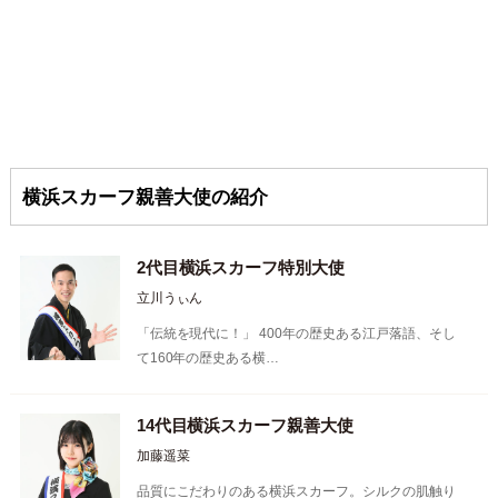
横浜スカーフ親善大使の紹介
2代目横浜スカーフ特別大使
立川うぃん
「伝統を現代に！」 400年の歴史ある江戸落語、そし
て160年の歴史ある横…
14代目横浜スカーフ親善大使
加藤遥菜
品質にこだわりのある横浜スカーフ。シルクの肌触り