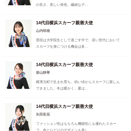
の良さ、美しい発色、繊細なデ…
14代目横浜スカーフ親善大使
山内咲穂
普段は大学院生として過ごす中で、若い世代において
スカーフを身につける機会は多…
14代目横浜スカーフ親善大使
柴山静華
横濱元町で生まれ育ち、幼い頃からスカーフに親しん
できました。冬は暖かく、夏は…
14代目横浜スカーフ親善大使
矢田彩花
ファッション性はもちろん機能性にも優れたスカー
フ。色とりどりのデザインも美し…