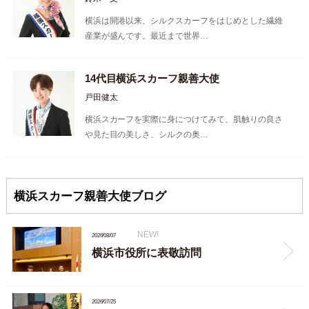
横浜は開港以来、シルクスカーフをはじめとした繊維
産業が盛んです。最近まで世界…
14代目横浜スカーフ親善大使
戸田健太
横浜スカーフを実際に身につけてみて、肌触りの良さ
や見た目の美しさ、シルクの奥…
横浜スカーフ親善大使ブログ
NEW!
2026/08/07
横浜市役所に表敬訪問
2026/07/25