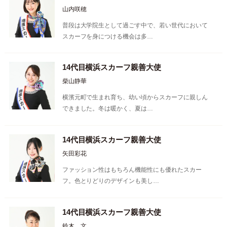
山内咲穂
普段は大学院生として過ごす中で、若い世代において
スカーフを身につける機会は多…
14代目横浜スカーフ親善大使
柴山静華
横濱元町で生まれ育ち、幼い頃からスカーフに親しん
できました。冬は暖かく、夏は…
14代目横浜スカーフ親善大使
矢田彩花
ファッション性はもちろん機能性にも優れたスカー
フ。色とりどりのデザインも美し…
14代目横浜スカーフ親善大使
鈴木 文