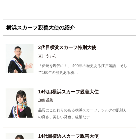
横浜スカーフ親善大使の紹介
2代目横浜スカーフ特別大使
立川うぃん
「伝統を現代に！」 400年の歴史ある江戸落語、そし
て160年の歴史ある横…
14代目横浜スカーフ親善大使
加藤遥菜
品質にこだわりのある横浜スカーフ。シルクの肌触り
の良さ、美しい発色、繊細なデ…
14代目横浜スカーフ親善大使