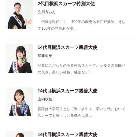
2代目横浜スカーフ特別大使
立川うぃん
「伝統を現代に！」 400年の歴史ある江戸落語、そし
て160年の歴史ある横…
14代目横浜スカーフ親善大使
加藤遥菜
品質にこだわりのある横浜スカーフ。シルクの肌触り
の良さ、美しい発色、繊細なデ…
14代目横浜スカーフ親善大使
山内咲穂
普段は大学院生として過ごす中で、若い世代において
スカーフを身につける機会は多…
14代目横浜スカーフ親善大使