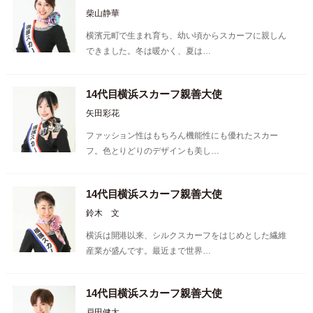
柴山静華
横濱元町で生まれ育ち、幼い頃からスカーフに親しん
できました。冬は暖かく、夏は…
14代目横浜スカーフ親善大使
矢田彩花
ファッション性はもちろん機能性にも優れたスカー
フ。色とりどりのデザインも美し…
14代目横浜スカーフ親善大使
鈴木 文
横浜は開港以来、シルクスカーフをはじめとした繊維
産業が盛んです。最近まで世界…
14代目横浜スカーフ親善大使
戸田健太