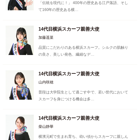
「伝統を現代に！」 400年の歴史ある江戸落語、そし
て160年の歴史ある横…
14代目横浜スカーフ親善大使
加藤遥菜
品質にこだわりのある横浜スカーフ。シルクの肌触り
の良さ、美しい発色、繊細なデ…
14代目横浜スカーフ親善大使
山内咲穂
普段は大学院生として過ごす中で、若い世代において
スカーフを身につける機会は多…
14代目横浜スカーフ親善大使
柴山静華
横濱元町で生まれ育ち、幼い頃からスカーフに親しん