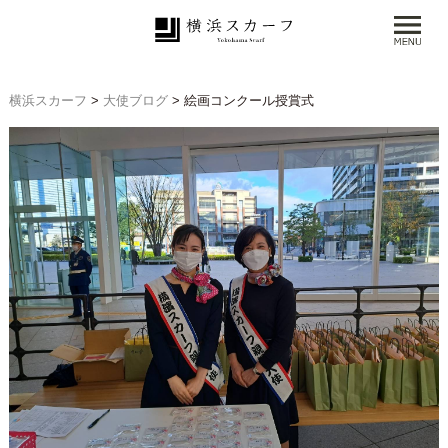
横浜スカーフ
>
大使ブログ
>
絵画コンクール授賞式