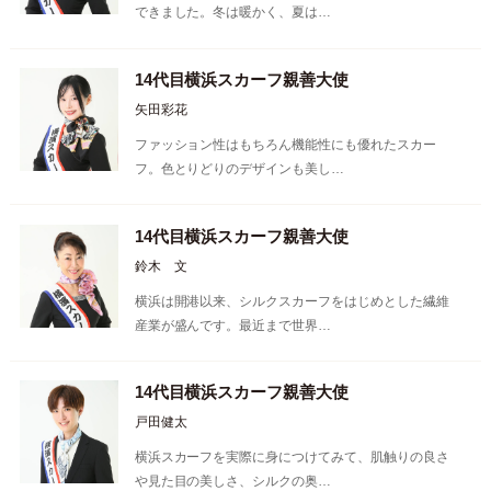
できました。冬は暖かく、夏は…
14代目横浜スカーフ親善大使
矢田彩花
ファッション性はもちろん機能性にも優れたスカー
フ。色とりどりのデザインも美し…
14代目横浜スカーフ親善大使
鈴木 文
横浜は開港以来、シルクスカーフをはじめとした繊維
産業が盛んです。最近まで世界…
14代目横浜スカーフ親善大使
戸田健太
横浜スカーフを実際に身につけてみて、肌触りの良さ
や見た目の美しさ、シルクの奥…