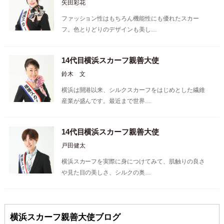
矢田彩花
ファッション性はもちろん機能性にも優れたスカー
フ。色とりどりのデザインも美し…
14代目横浜スカーフ親善大使
鈴木 文
横浜は開港以来、シルクスカーフをはじめとした繊維
産業が盛んです。最近まで世界…
14代目横浜スカーフ親善大使
戸田健太
横浜スカーフを実際に身につけてみて、肌触りの良さ
や見た目の美しさ、シルクの奥…
横浜スカーフ親善大使ブログ