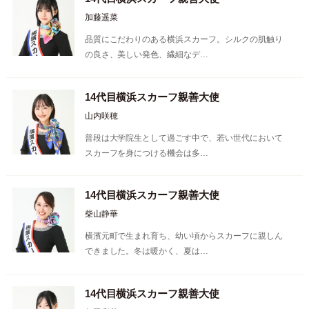
加藤遥菜
品質にこだわりのある横浜スカーフ。シルクの肌触り
の良さ、美しい発色、繊細なデ…
14代目横浜スカーフ親善大使
山内咲穂
普段は大学院生として過ごす中で、若い世代において
スカーフを身につける機会は多…
14代目横浜スカーフ親善大使
柴山静華
横濱元町で生まれ育ち、幼い頃からスカーフに親しん
できました。冬は暖かく、夏は…
14代目横浜スカーフ親善大使