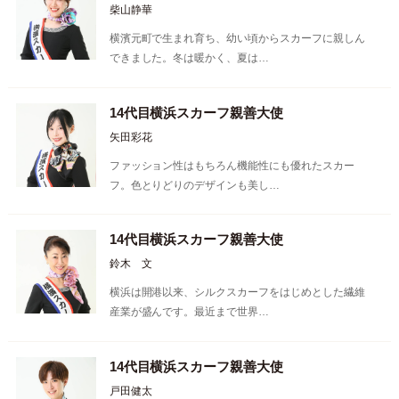
柴山静華
横濱元町で生まれ育ち、幼い頃からスカーフに親しん
できました。冬は暖かく、夏は…
14代目横浜スカーフ親善大使
矢田彩花
ファッション性はもちろん機能性にも優れたスカー
フ。色とりどりのデザインも美し…
14代目横浜スカーフ親善大使
鈴木 文
横浜は開港以来、シルクスカーフをはじめとした繊維
産業が盛んです。最近まで世界…
14代目横浜スカーフ親善大使
戸田健太