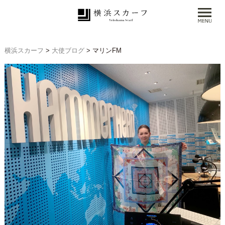
横浜スカーフ
>
大使ブログ
>
マリンFM