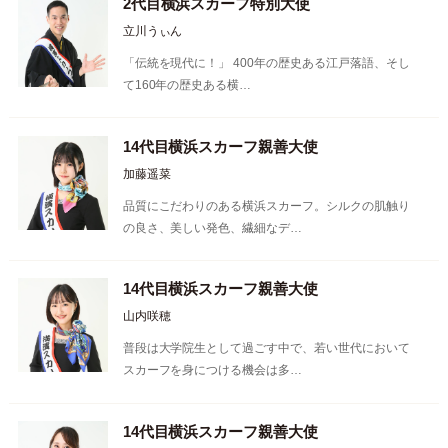
2代目横浜スカーフ特別大使
立川うぃん
「伝統を現代に！」 400年の歴史ある江戸落語、そし
て160年の歴史ある横…
14代目横浜スカーフ親善大使
加藤遥菜
品質にこだわりのある横浜スカーフ。シルクの肌触り
の良さ、美しい発色、繊細なデ…
14代目横浜スカーフ親善大使
山内咲穂
普段は大学院生として過ごす中で、若い世代において
スカーフを身につける機会は多…
14代目横浜スカーフ親善大使