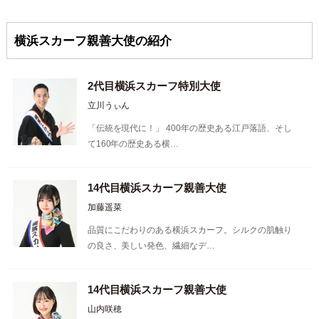
横浜スカーフ親善大使の紹介
2代目横浜スカーフ特別大使
立川うぃん
「伝統を現代に！」 400年の歴史ある江戸落語、そし
て160年の歴史ある横…
14代目横浜スカーフ親善大使
加藤遥菜
品質にこだわりのある横浜スカーフ。シルクの肌触り
の良さ、美しい発色、繊細なデ…
14代目横浜スカーフ親善大使
山内咲穂