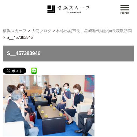
横浜スカーフ
>
大使ブログ
>
林琢己副市長、星崎雅代経済局長表敬訪問
>
S__457383946
S__457383946