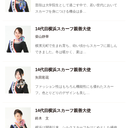
普段は大学院生として過ごす中で、若い世代において
スカーフを身につける機会は多…
14代目横浜スカーフ親善大使
柴山静華
横濱元町で生まれ育ち、幼い頃からスカーフに親しん
できました。冬は暖かく、夏は…
14代目横浜スカーフ親善大使
矢田彩花
ファッション性はもちろん機能性にも優れたスカー
フ。色とりどりのデザインも美し…
14代目横浜スカーフ親善大使
鈴木 文
横浜は開港以来、シルクスカーフをはじめとした繊維