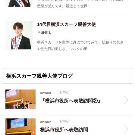
産業が盛んです。最近まで世界…
14代目横浜スカーフ親善大使
戸田健太
横浜スカーフを実際に身につけてみて、肌触りの良さ
や見た目の美しさ、シルクの奥…
横浜スカーフ親善大使ブログ
NEW!
2026/08/08
『横浜市役所へ表敬訪問②』
NEW!
2026/08/07
横浜市役所へ表敬訪問