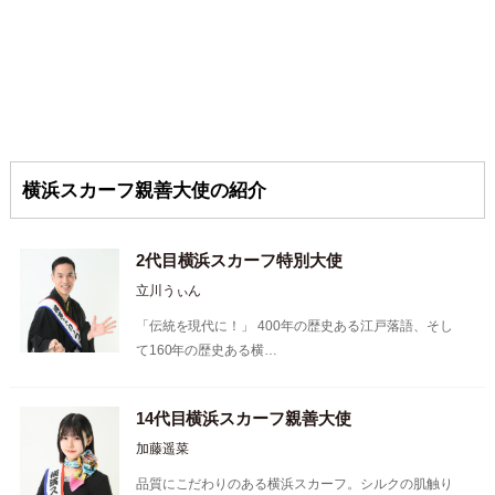
横浜スカーフ親善大使の紹介
2代目横浜スカーフ特別大使
立川うぃん
「伝統を現代に！」 400年の歴史ある江戸落語、そし
て160年の歴史ある横…
14代目横浜スカーフ親善大使
加藤遥菜
品質にこだわりのある横浜スカーフ。シルクの肌触り