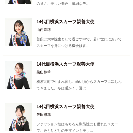
の良さ、美しい発色、繊細なデ…
14代目横浜スカーフ親善大使
山内咲穂
普段は大学院生として過ごす中で、若い世代において
スカーフを身につける機会は多…
14代目横浜スカーフ親善大使
柴山静華
横濱元町で生まれ育ち、幼い頃からスカーフに親しん
できました。冬は暖かく、夏は…
14代目横浜スカーフ親善大使
矢田彩花
ファッション性はもちろん機能性にも優れたスカー
フ。色とりどりのデザインも美し…