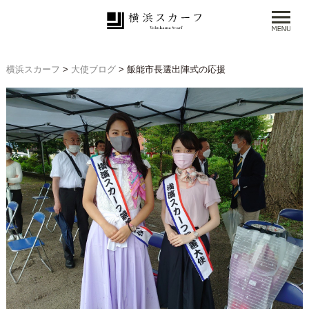
横浜スカーフ
>
大使ブログ
>
飯能市長選出陣式の応援