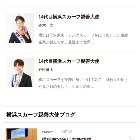
14代目横浜スカーフ親善大使
鈴木 文
横浜は開港以来、シルクスカーフをはじめとした繊維
産業が盛んです。最近まで世界…
14代目横浜スカーフ親善大使
戸田健太
横浜スカーフを実際に身につけてみて、肌触りの良さ
や見た目の美しさ、シルクの奥…
横浜スカーフ親善大使ブログ
NEW!
2026/08/07