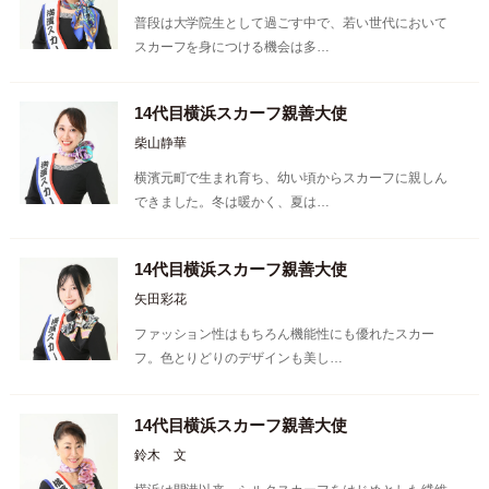
普段は大学院生として過ごす中で、若い世代において
スカーフを身につける機会は多…
14代目横浜スカーフ親善大使
柴山静華
横濱元町で生まれ育ち、幼い頃からスカーフに親しん
できました。冬は暖かく、夏は…
14代目横浜スカーフ親善大使
矢田彩花
ファッション性はもちろん機能性にも優れたスカー
フ。色とりどりのデザインも美し…
14代目横浜スカーフ親善大使
鈴木 文