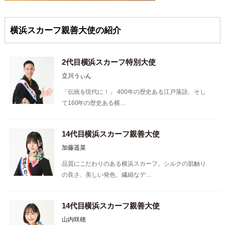
横浜スカーフ親善大使の紹介
2代目横浜スカーフ特別大使
立川うぃん
「伝統を現代に！」 400年の歴史ある江戸落語、そし
て160年の歴史ある横…
14代目横浜スカーフ親善大使
加藤遥菜
品質にこだわりのある横浜スカーフ。シルクの肌触り
の良さ、美しい発色、繊細なデ…
14代目横浜スカーフ親善大使
山内咲穂