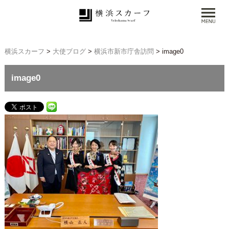
横浜スカーフ
>
大使ブログ
>
横浜市新市庁舎訪問
>
image0
image0