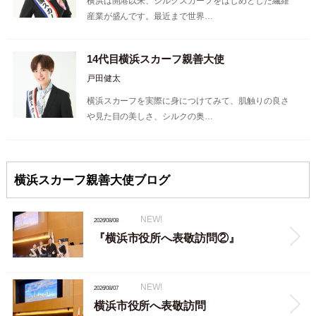
横浜は開港以来、シルクスカーフをはじめとした繊維
産業が盛んです。最近まで世界…
14代目横浜スカーフ親善大使
戸田健太
横浜スカーフを実際に身につけてみて、肌触りの良さ
や見た目の美しさ、シルクの奥…
横浜スカーフ親善大使ブログ
NEW!
2026/08/08
『横浜市役所へ表敬訪問②』
NEW!
2026/08/07
横浜市役所へ表敬訪問